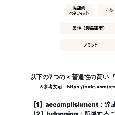
以下の7つの＜普遍性の高い
※参考文献 https://note.com/rese
【1】accomplishmen
【2】belonging：所属