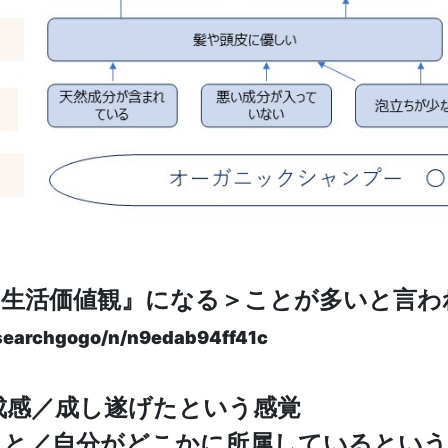
『生活価値観』になる＞ことが多いと言わ
archgogo/n/n9edab94ff41c
t：達成感／成し遂げたという感覚
すること／自分がどこかに所属しているとい